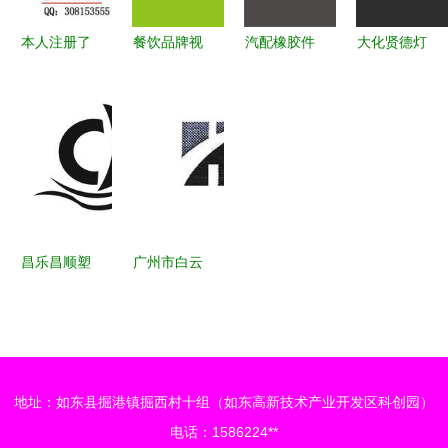
消费指南
本人注册了
餐饮品牌视
汽配橡胶件
大化贤德灯
一个商标想
觉设计全案
公司产品商
饰加工厂
卖掉,已经
解析 从
标设计理念
Logo与商
有注册证
Logo到包
与方案
标设计 点
了,还想在
装的立体打
亮诚信之
买个好一点
造
光，铸就品
的商标用,
牌之魂
去哪里找呢
昌乐昌顺塑
广州市白云
料制品厂
区澳辉定制
品质与信誉
家居厂商标
的商标传承
解析 品牌
建设与法律
地址：如东县掘港镇掘西村十组（如东高新技术产业开发区科创园）
保护并重
电话：1586224**