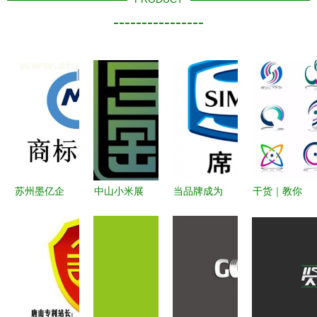
----------------
苏州墨亿企
中山小米展
当品牌成为
干货｜教你
业管理 专
示柜与体验
品类 如何
如何取商标
业中文商标
台 品牌形
辨别“百年
名称，轻松
注册服务，
象与商标的
席梦思”真
搞定商标注
助力品牌建
双重赋能
身？——商
册
设
标迷雾下的